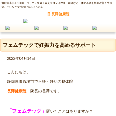
御殿場市| RE:LICO（リリコ）整体＆鍼灸サロンは腰痛、頭痛など、体の不調を根本改善！生理
痛、不妊など女性のお悩みにも対応
旧 長澤健康院
フェムテックで妊娠力を高めるサポート
2022年04月14日
こんにちは。
静岡県御殿場市で不妊・妊活の整体院
長澤健康院
院長の長澤です。
「フェムテック」
聞いたことはありますか？