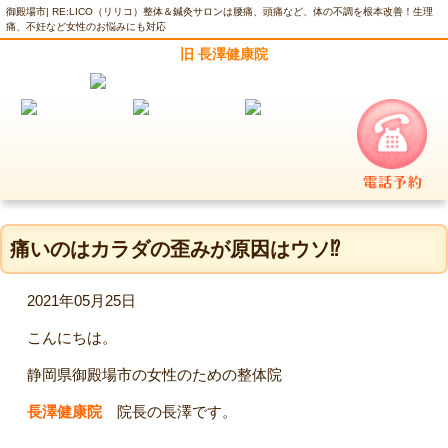
御殿場市| RE:LICO（リリコ）整体＆鍼灸サロンは腰痛、頭痛など、体の不調を根本改善！生理
痛、不妊など女性のお悩みにも対応
旧 長澤健康院
痛いのはカラダの歪みが原因はウソ⁉︎
2021年05月25日
こんにちは。
静岡県御殿場市の女性のための整体院
長澤健康院
院長の長澤です。