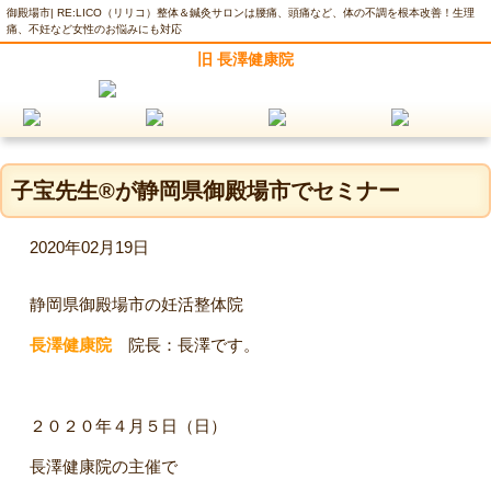
御殿場市| RE:LICO（リリコ）整体＆鍼灸サロンは腰痛、頭痛など、体の不調を根本改善！生理
痛、不妊など女性のお悩みにも対応
旧 長澤健康院
子宝先生®︎が静岡県御殿場市でセミナー
2020年02月19日
静岡県御殿場市の妊活整体院
長澤健康院
院長：長澤です。
２０２０年４月５日（日）
長澤健康院の主催で